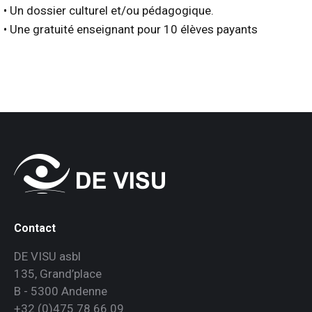
• Un dossier culturel et/ou pédagogique.
• Une gratuité enseignant pour 10 élèves payants
Contact
DE VISU asbl
135, Grand’place
B - 5300 Andenne
+32 (0)475 78 66 09